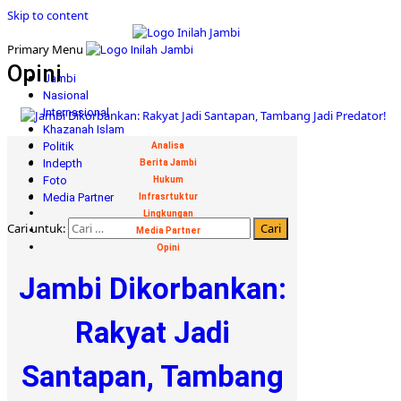
Skip to content
Primary Menu
Opini
Jambi
Nasional
Internasional
Khazanah Islam
Politik
Analisa
Indepth
Berita Jambi
Foto
Hukum
Media Partner
Infrasrtuktur
Lingkungan
Cari untuk:
Media Partner
Opini
Jambi Dikorbankan:
Rakyat Jadi
Santapan, Tambang