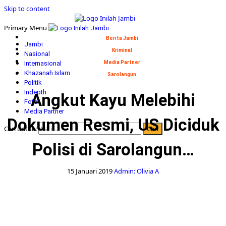
Skip to content
Primary Menu
Berita Jambi
Jambi
Kriminal
Nasional
Internasional
Media Partner
Khazanah Islam
Sarolangun
Politik
Indepth
Angkut Kayu Melebihi
Foto
Media Partner
Dokumen Resmi, US Diciduk
Cari untuk:
Polisi di Sarolangun…
15 Januari 2019
Admin: Olivia A