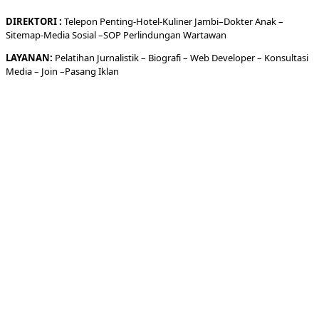
DIREKTORI
:
Telepon
Penting-
Hotel
-Kuliner
Jambi
–
Dokt
er
Anak –
Sitemap-
Media Sosial –
SOP Perlindungan Wartawan
LAYANAN:
Pelatihan Jurnalistik –
Biografi
–
Web Developer
–
Konsultasi
Media
– Join –
Pasang Iklan