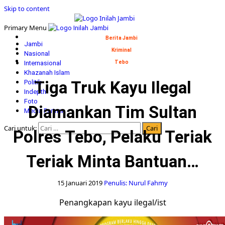
Skip to content
Primary Menu
Berita Jambi
Jambi
Kriminal
Nasional
Internasional
Tebo
Khazanah Islam
Tiga Truk Kayu Ilegal
Politik
Indepth
Foto
Diamankan Tim Sultan
Media Partner
Cari untuk:
Polres Tebo, Pelaku Teriak
Teriak Minta Bantuan…
15 Januari 2019
Penulis: Nurul Fahmy
Penangkapan kayu ilegal/ist