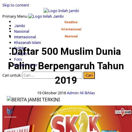
Skip to content
Primary Menu
Headline
Jambi
Internasional
Nasional
Internasional
Nasional
Khazanah Islam
Daftar 500 Muslim Dunia
Politik
Indepth
Foto
Paling Berpengaruh Tahun
Media Partner
Cari untuk:
2019
19 Oktober 2018
Admin: M Ikhlas