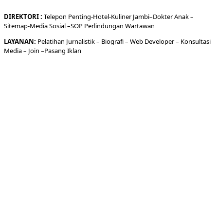
DIREKTORI
:
Telepon
Penting-
Hotel
-Kuliner
Jambi
–
Dokt
er
Anak –
Sitemap-
Media Sosial –
SOP Perlindungan Wartawan
LAYANAN:
Pelatihan Jurnalistik –
Biografi
–
Web Developer
–
Konsultasi
Media
– Join –
Pasang Iklan