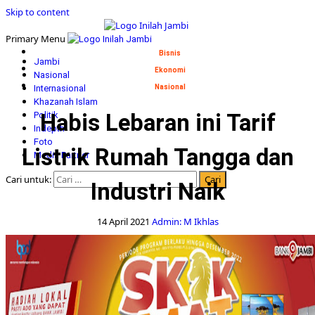
Skip to content
Primary Menu
Bisnis
Jambi
Ekonomi
Nasional
Internasional
Nasional
Khazanah Islam
Habis Lebaran ini Tarif
Politik
Indepth
Foto
Listrik Rumah Tangga dan
Media Partner
Cari untuk:
Industri Naik
14 April 2021
Admin: M Ikhlas