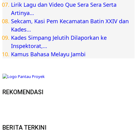
Berita Jambi
Inforial
Kajati Jambi Sugeng Hariadi Lunasi Tunggakan
Sekolah Dua Siswa Kurang Mampu, Pastikan Hak
Pendidikan Tetap Terpenuhi
Kesehatan
Nasional
Semarak HUT ke-58, BPJS Kesehatan Ajak
Masyarakat Budayakan Hidup Sehat
2015-2022 @PT Agrapana Raja Media
TENTANG KAMI
Redaksi
– Hak Jawab –
Pedoman Media Siber