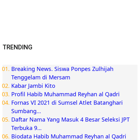
Adakan Audiensi, Pihak Desa Kebon IX dan Sungai
Gelam Minta Vendor Pertamina Realisasikan
Tuntutan Masyarakat
Bisnis
Yamaha Karnaval Gear Ultima di Jambi Selatan
Berlangsung Meriah, Ratusan Warga Antusias Hadiri
Event Akbar
Berita Pemprov Jambi
Inforial
Gubernur Al Haris Hadiri Upacara Hari Bhayangkara
ke-80, Apresiasi Pengabdian Polri untuk Bangsa dan
Daerah