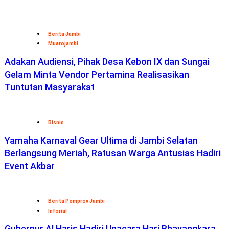
DIREKTORI
:
Telepon
Penting-
Hotel
-Kuliner
Jambi
–
Dokt
er
Anak –
Sitemap-
Media Sosial –
SOP Perlindungan Wartawan
LAYANAN:
Pelatihan Jurnalistik –
Biografi
–
Web Developer
–
Konsultasi
Media
– Join –
Pasang Iklan