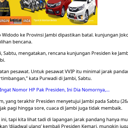
 Widodo ke Provinsi Jambi dipastikan batal. kunjungan Jok
ulihan bencana
.
, Sabtu, mengatakan, rencana kunjungan Presiden ke Jambi
bi.
tan pesawat. Untuk pesawat VVIP itu minimal jarak panda
rtimbangan,” kata Purwadi di Jambi, Sabtu.
Ingat Nomor HP Pak Presiden, Ini Dia Nomornya,…
 yang terakhir Presiden menyetujui Jambi pada Sabtu (26/9
ak pagi hingga sore, cuaca di Jambi juga tidak membaik.
ini, tapi kita lihat tadi di lapangan jarak pandang hanya m
kan ‘dijadwal ulang’ kembali Presiden Kemari, mungkin juga