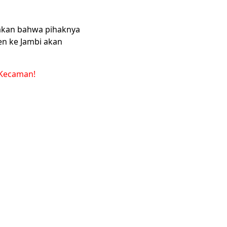
takan bahwa pihaknya
n ke Jambi akan
 Kecaman!