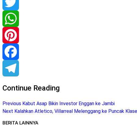
Twitter
WhatsApp
Pinterest
Facebook
Telegram
Continue Reading
Previous
Kabut Asap Bikin Investor Enggan ke Jambi
Next
Kalahkan Atletico, Villarreal Melenggang ke Puncak Kla
BERITA LAINNYA