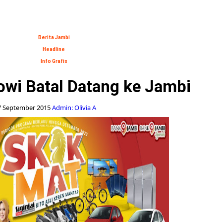
Berita Jambi
Headline
Info Grafis
owi Batal Datang ke Jambi
7 September 2015
Admin: Olivia A