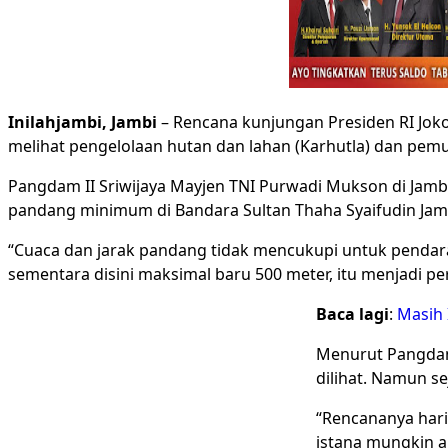
Inilahjambi, Jambi
– Rencana kunjungan Presiden RI Joko
melihat pengelolaan hutan dan lahan (Karhutla) dan pem
Pangdam II Sriwijaya Mayjen TNI Purwadi Mukson di Jambi
pandang minimum di Bandara Sultan Thaha Syaifudin Jam
“Cuaca dan jarak pandang tidak mencukupi untuk pendara
sementara disini maksimal baru 500 meter, itu menjadi pe
Baca lagi
:
Masih 
Menurut Pangdam,
dilihat.
Namun sej
“Rencananya hari 
istana mungkin a