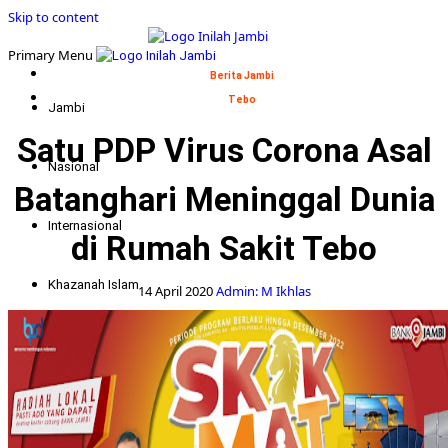
Skip to content
Primary Menu
Berita Jambi
Tebo
Jambi
Satu PDP Virus Corona Asal
Nasional
Batanghari Meninggal Dunia
Internasional
di Rumah Sakit Tebo
Khazanah Islam
14 April 2020
Admin: M Ikhlas
Politik
Indepth