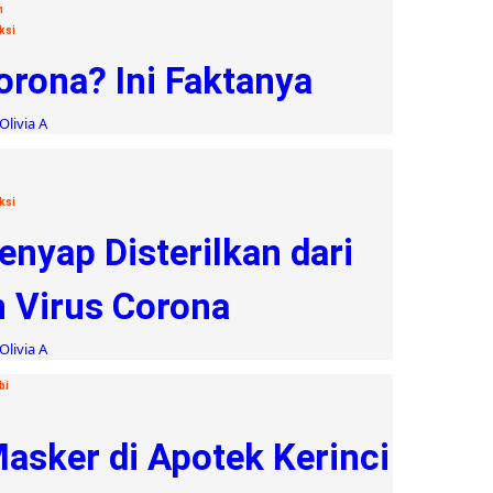
n
ksi
orona? Ini Faktanya
Olivia A
ksi
nyap Disterilkan dari
 Virus Corona
Olivia A
bi
asker di Apotek Kerinci