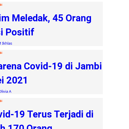
bi
tim Meledak, 45 Orang
 Positif
 Ikhlas
bi
arena Covid-19 di Jambi
i 2021
livia A
bi
d-19 Terus Terjadi di
ah 170 Orang