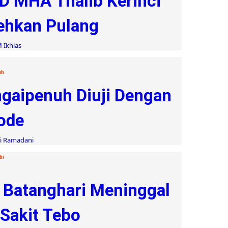
D MHA Thalib Kerinci
ehkan Pulang
 Ikhlas
uh
ngaipenuh Diuji Dengan
ode
ri Ramadani
bi
 Batanghari Meninggal
Sakit Tebo