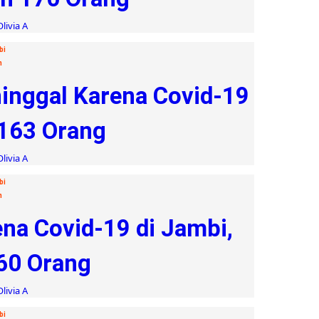
livia A
bi
n
ninggal Karena Covid-19
 163 Orang
livia A
bi
n
na Covid-19 di Jambi,
60 Orang
livia A
bi