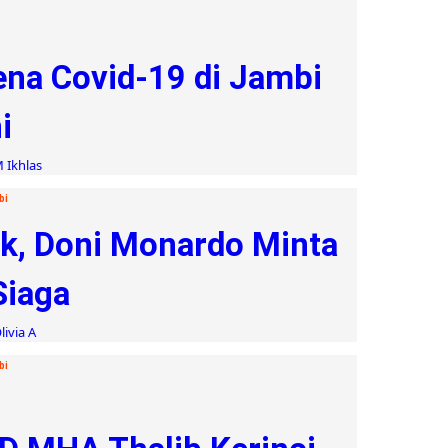
na Covid-19 di Jambi
i
 Ikhlas
bi
ik, Doni Monardo Minta
Siaga
livia A
bi