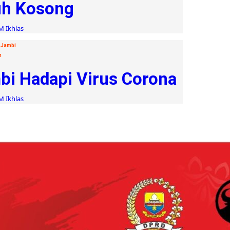
uh Kosong
M Ikhlas
 Jambi
n
mbi Hadapi Virus Corona
M Ikhlas