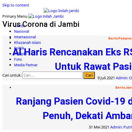
Skip to content
Primary Menu
Virus Corona di Jambi
Jambi
Nasional
Internasional
Berita Pemprov
Khazanah Islam
Politik
Al Haris Rencanakan Eks R
Indepth
Foto
Untuk Rawat Pasi
Media Partner
Cari untuk:
9 Juli 2021
Admin: Ol
Berita Jam
Ranjang Pasien Covid-19 
Penuh, Dekati Amb
31 Mei 2021
Admin: Putr