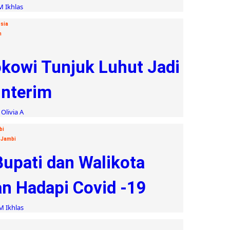
M Ikhlas
sia
n
okowi Tunjuk Luhut Jadi
Interim
Olivia A
bi
 Jambi
upati dan Walikota
n Hadapi Covid -19
M Ikhlas