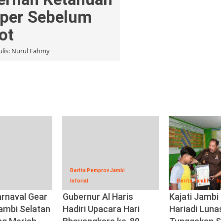
per Sebelum
ot
lis: Nurul Fahmy
Berita Pemprov Jambi
Inforial
Berita Jambi
In
rnaval Gear
Gubernur Al Haris
Kajati Jambi
Jambi Selatan
Hadiri Upacara Hari
Hariadi Luna