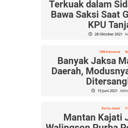
Terkuak dalam Sid
Bawa Saksi Saat 
KPU Tanj
28 Oktober 2021
A
CNN Indonesia
N
Banyak Jaksa Ma
Daerah, Modusnya
Ditersan
15 Juni 2021
Admi
Berita Jambi
Ti
Mantan Kajati
Walingson Purba P