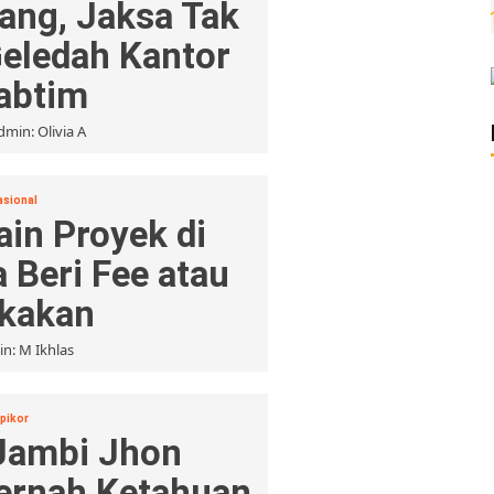
ang, Jaksa Tak
Geledah Kantor
abtim
dmin: Olivia A
asional
in Proyek di
 Beri Fee atau
gkakan
n: M Ikhlas
pikor
 Jambi Jhon
ernah Ketahuan