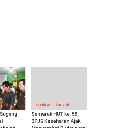
forial
Kesehatan
Nasional
 Sugeng
Semarak HUT ke-58,
si
BPJS Kesehatan Ajak