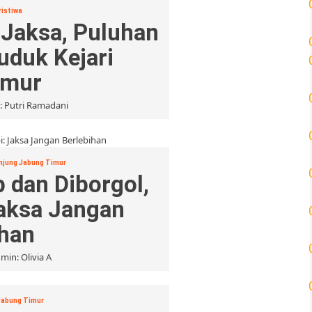
istiwa
 Jaksa, Puluhan
uduk Kejari
imur
: Putri Ramadani
njung Jabung Timur
 dan Diborgol,
Jaksa Jangan
ihan
min: Olivia A
Jabung Timur