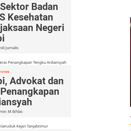
 Sektor Badan
JS Kesehatan
ejaksaan Negeri
i
di Jurnalis
istiwa
bi, Advokat dan
 Penangkapan
iansyah
min: M Ikhlas