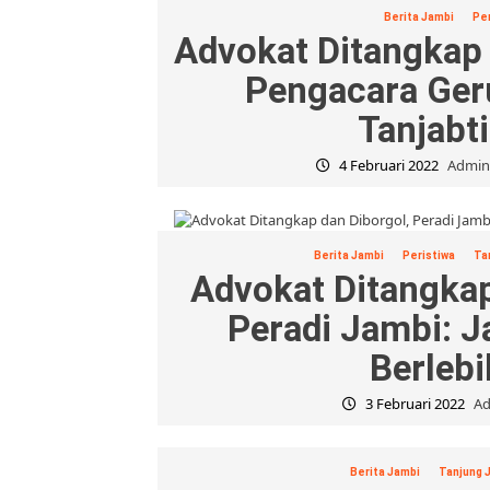
Berita Jambi
Per
Advokat Ditangkap
Pengacara Ger
Tanjabt
4 Februari 2022
Admin
Berita Jambi
Peristiwa
Ta
Advokat Ditangkap
Peradi Jambi: 
Berleb
3 Februari 2022
Ad
Berita Jambi
Tanjung 