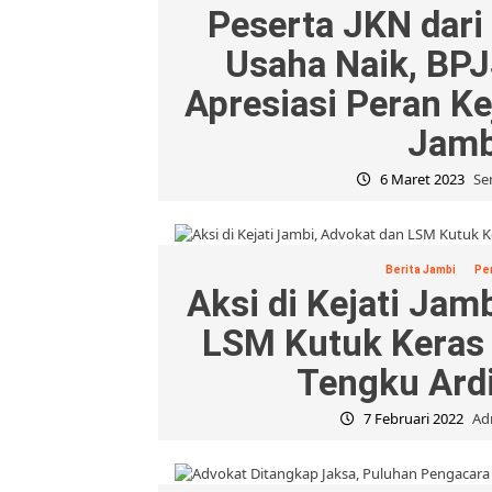
Peserta JKN dari
Usaha Naik, BP
Apresiasi Peran K
Jamb
6 Maret 2023
Sen
Berita Jambi
Per
Aksi di Kejati Jam
LSM Kutuk Keras
Tengku Ard
7 Februari 2022
Ad