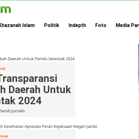
Khazanah Islam
Politik
Indepth
Foto
Media Pa
rial
Transparansi
h Daerah Untuk
ntak 2024
Sendi Jurnalis
forial