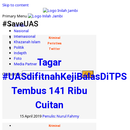
Skip to content
Primary Menu
#SaveUAS
Jambi
Nasional
Internasional
Kriminal
Khazanah Islam
Peristiwa
Politik
Twitter
Indepth
Foto
Tagar
Media Partner
#UASdifitnahKejiBalasDiTPS
Cari untuk:
Tembus 141 Ribu
Cuitan
15 April 2019
Penulis: Nurul Fahmy
Kriminal