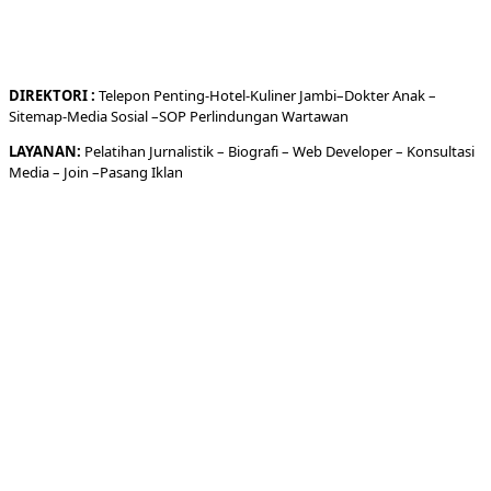
DIREKTORI
:
Telepon
Penting-
Hotel
-Kuliner
Jambi
–
Dokt
er
Anak –
Sitemap-
Media Sosial –
SOP Perlindungan Wartawan
LAYANAN:
Pelatihan Jurnalistik –
Biografi
–
Web Developer
–
Konsultasi
Media
– Join –
Pasang Iklan