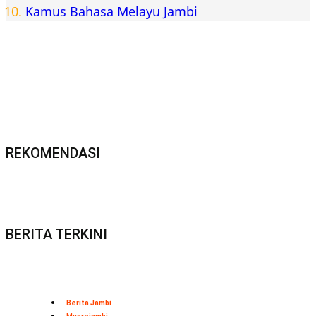
Kamus Bahasa Melayu Jambi
REKOMENDASI
BERITA TERKINI
Berita Jambi
Muarojambi
Adakan Audiensi, Pihak Desa Kebon IX dan Sungai
Gelam Minta Vendor Pertamina Realisasikan