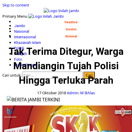
Skip to content
Primary Menu
Headline
Jambi
Insiden
Nasional
Internasional
Kriminal
Khazanah Islam
Tak Terima Ditegur, Warga
Politik
Indepth
Foto
Mandiangin Tujah Polisi
Media Partner
Cari untuk:
Hingga Terluka Parah
17 Oktober 2018
Admin: M Ikhlas