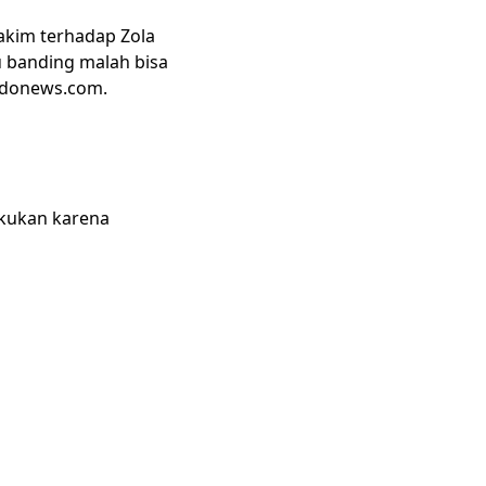
akim terhadap Zola
 banding malah bisa
ndonews.com.
akukan karena