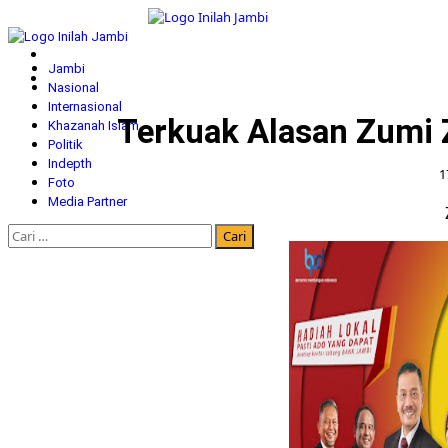
Skip
to
Primary
content
Menu
Jambi
Nasional
Internasional
Terkuak Alasan Zumi 
Khazanah Islam
Politik
Indepth
1
Foto
Media Partner
Cari
untuk: