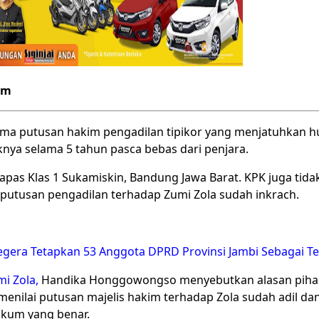
im
ima putusan hakim pengadilan tipikor yang menjatuhkan 
tknya selama 5 tahun pasca bebas dari penjara.
apas Klas 1 Sukamiskin, Bandung Jawa Barat. KPK juga tid
a putusan pengadilan terhadap Zumi Zola sudah inkrach.
egera Tetapkan 53 Anggota DPRD Provinsi Jambi Sebagai T
i Zola,
Handika Honggowongso menyebutkan alasan pihak
menilai putusan majelis hakim terhadap Zola sudah adil d
kum yang benar.