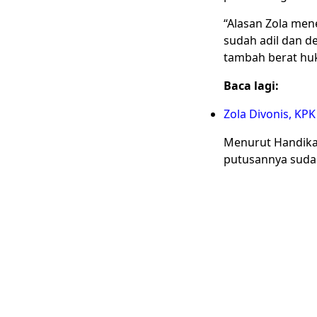
“Alasan Zola men
sudah adil dan d
tambah berat hu
Baca lagi:
Zola Divonis, KP
Menurut Handika,
putusannya sudah