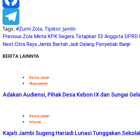
Facebook
Tags:
#Zumi Zola
,
Tipikor Jambi
Telegram
Continue
Previous
Zola Minta KPK Segera Tetapkan 53 Anggota DPRD P
Next
Citra Raya Jambi Bantah Jadi Dalang Penyebab Banjir
Reading
BERITA LAINNYA
Berita Jambi
Muarojambi
Adakan Audiensi, Pihak Desa Kebon IX dan Sungai Ge
Berita Jambi
Inforial
Kajati Jambi Sugeng Hariadi Lunasi Tunggakan Sekol