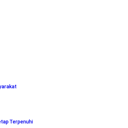
yarakat
etap Terpenuhi