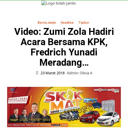
Skip
to
Primary
content
Menu
Berita Jambi
Headline
Tipikor
Video: Zumi Zola Hadiri
Acara Bersama KPK,
Fredrich Yunadi
Meradang…
23 Maret 2018
Admin: Olivia A