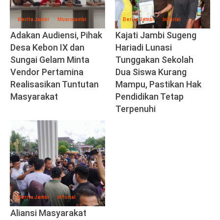
Berita Jambi
Muarojambi
Berita Jambi
Inforial
Adakan Audiensi, Pihak
Kajati Jambi Sugeng
Desa Kebon IX dan
Hariadi Lunasi
Sungai Gelam Minta
Tunggakan Sekolah
Vendor Pertamina
Dua Siswa Kurang
Realisasikan Tuntutan
Mampu, Pastikan Hak
Masyarakat
Pendidikan Tetap
Terpenuhi
Berita Jambi
Inforial
Aliansi Masyarakat