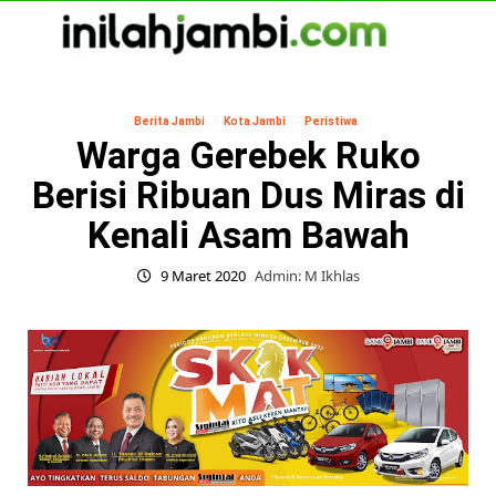
Skip
to
content
Primary
Menu
Berita Jambi
Kota Jambi
Peristiwa
Warga Gerebek Ruko
Berisi Ribuan Dus Miras di
Kenali Asam Bawah
9 Maret 2020
Admin: M Ikhlas