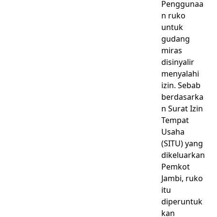
Penggunaa
n ruko
untuk
gudang
miras
disinyalir
menyalahi
izin. Sebab
berdasarka
n Surat Izin
Tempat
Usaha
(SITU) yang
dikeluarkan
Pemkot
Jambi, ruko
itu
diperuntuk
kan