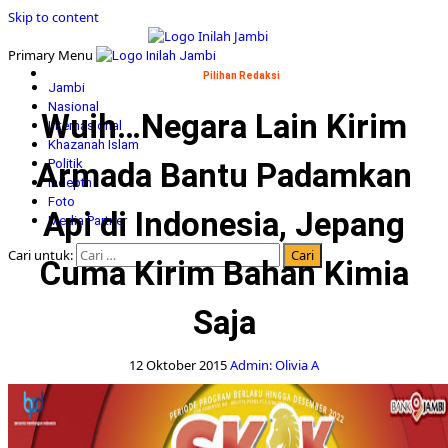
Skip to content
Primary Menu
Pilihan Redaksi
Jambi
Nasional
Wuih…Negara Lain Kirim
Internasional
Khazanah Islam
Armada Bantu Padamkan
Politik
Indepth
Foto
Api di Indonesia, Jepang
Media Partner
Cari untuk:
Cuma Kirim Bahan Kimia
Saja
12 Oktober 2015
Admin: Olivia A