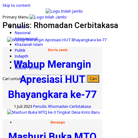
Skip to content
Primary Menu
Penulis: Rhomadan Cerbitakasa
Jambi
Nasional
Internasional
Khazanah Islam
Politik
Berita Jambi
Indepth
Wabup Merangin
Foto
Media Partner
Apresiasi HUT
Cari untuk:
Bhayangkara ke-77
1 Juli 2023
Penulis: Rhomadan Cerbitakasa
Merangin
Mashuri Buka MTQ