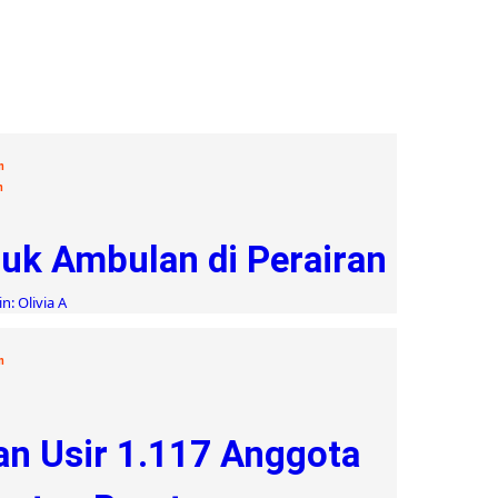
n
n
uk Ambulan di Perairan
n: Olivia A
n
an Usir 1.117 Anggota