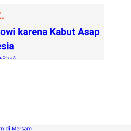
n
ksi
kowi karena Kabut Asap
esia
 Olivia A
am di Mersam