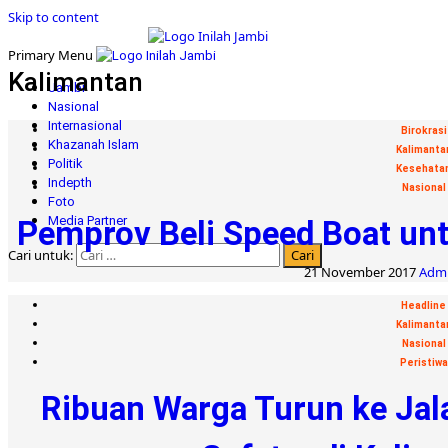
Skip to content
Primary Menu
Kalimantan
Jambi
Nasional
Internasional
Birokrasi
Khazanah Islam
Kalimanta
Politik
Kesehata
Indepth
Nasional
Foto
Media Partner
Pemprov Beli Speed Boat unt
Cari untuk:
21 November 2017
Admi
Headline
Kalimanta
Nasional
Peristiwa
Ribuan Warga Turun ke Jal