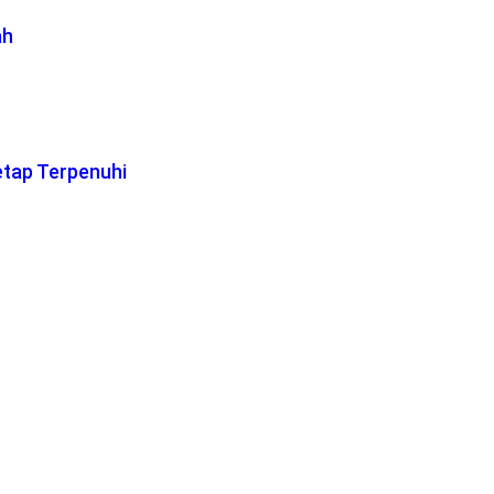
ah
etap Terpenuhi