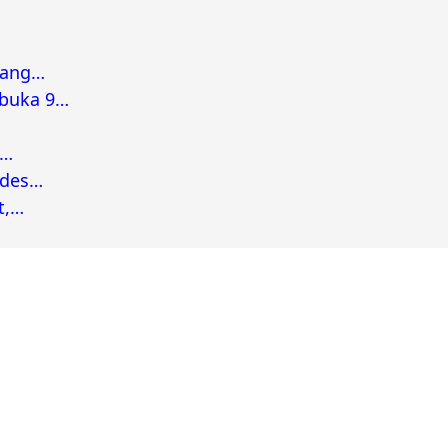
bang…
rbuka 9…
a…
ades…
t,…