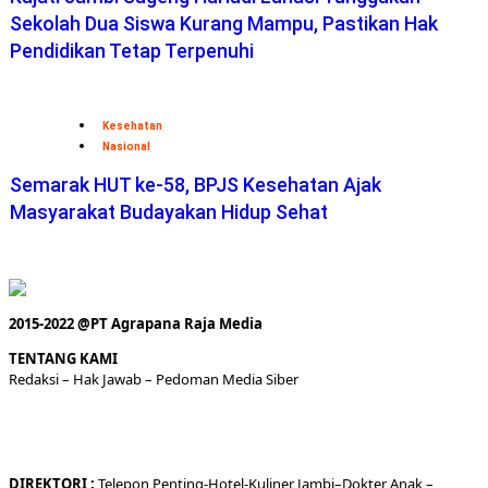
Kesehatan
Nasional
Semarak HUT ke-58, BPJS Kesehatan Ajak
Masyarakat Budayakan Hidup Sehat
2015-2022 @PT Agrapana Raja Media
TENTANG KAMI
Redaksi
– Hak Jawab –
Pedoman Media Siber
DIREKTORI
:
Telepon
Penting-
Hotel
-Kuliner
Jambi
–
Dokt
er
Anak –
Sitemap-
Media Sosial –
SOP Perlindungan Wartawan
LAYANAN:
Pelatihan Jurnalistik –
Biografi
–
Web Developer
–
Konsultasi
Media
– Join –
Pasang Iklan