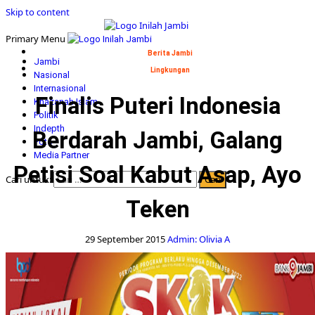
Skip to content
Primary Menu
Berita Jambi
Jambi
Lingkungan
Nasional
Internasional
Finalis Puteri Indonesia
Khazanah Islam
Politik
Indepth
Berdarah Jambi, Galang
Foto
Media Partner
Petisi Soal Kabut Asap, Ayo
Cari untuk:
Teken
29 September 2015
Admin: Olivia A