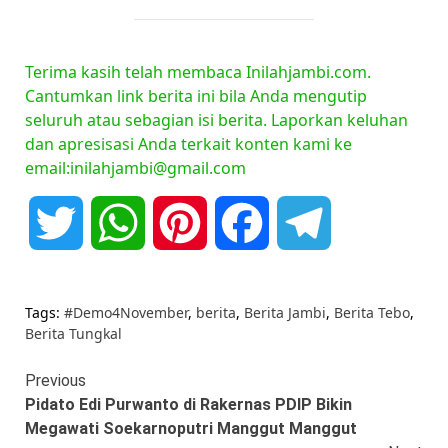
Terima kasih telah membaca Inilahjambi.com.
Cantumkan link berita ini bila Anda mengutip
seluruh atau sebagian isi berita. Laporkan keluhan
dan apresisasi Anda terkait konten kami ke
email:inilahjambi@gmail.com
Twitter
WhatsApp
Pinterest
Facebook
Telegram
Tags:
#Demo4November
,
berita
,
Berita Jambi
,
Berita Tebo
,
Berita Tungkal
Continue
Previous
Pidato Edi Purwanto di Rakernas PDIP Bikin
Reading
Megawati Soekarnoputri Manggut Manggut