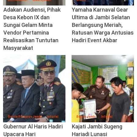
Adakan Audiensi, Pihak
Yamaha Karnaval Gear
Desa Kebon IX dan
Ultima di Jambi Selatan
Sungai Gelam Minta
Berlangsung Meriah,
Vendor Pertamina
Ratusan Warga Antusias
Realisasikan Tuntutan
Hadiri Event Akbar
Masyarakat
Berita Pemprov Jambi
Inforial
Berita Jambi
Inforial
Gubernur Al Haris Hadiri
Kajati Jambi Sugeng
Upacara Hari
Hariadi Lunasi