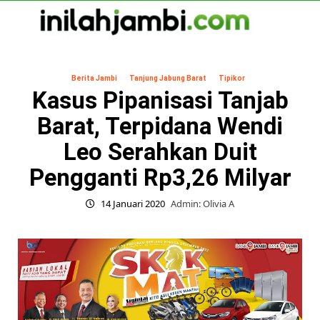
Skip
to
content
Primary
Menu
Berita Jambi
Tanjung Jabung Barat
Tipikor
Kasus Pipanisasi Tanjab
Barat, Terpidana Wendi
Leo Serahkan Duit
Pengganti Rp3,26 Milyar
14 Januari 2020
Admin: Olivia A