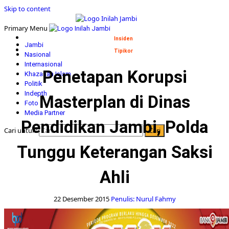
Skip to content
Primary Menu
Insiden
Jambi
Tipikor
Nasional
Internasional
Penetapan Korupsi
Khazanah Islam
Politik
Indepth
Masterplan di Dinas
Foto
Media Partner
Pendidikan Jambi, Polda
Cari untuk:
Tunggu Keterangan Saksi
Ahli
22 Desember 2015
Penulis: Nurul Fahmy