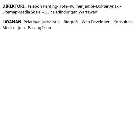
DIREKTORI
:
Telepon
Penting-
Hotel
-Kuliner
Jambi
–
Dokt
er
Anak –
Sitemap-
Media Sosial –
SOP Perlindungan Wartawan
LAYANAN:
Pelatihan Jurnalistik –
Biografi
–
Web Developer
–
Konsultasi
Media
– Join –
Pasang Iklan