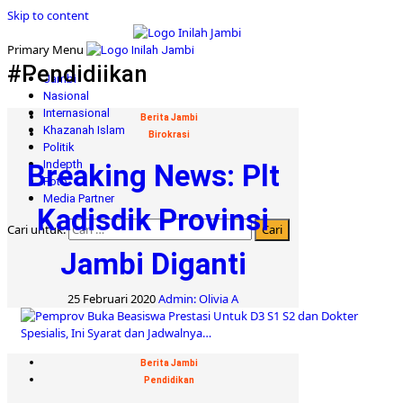
Skip to content
Primary Menu
#Pendidiikan
Jambi
Nasional
Internasional
Berita Jambi
Khazanah Islam
Birokrasi
Politik
Indepth
Breaking News: Plt
Foto
Media Partner
Kadisdik Provinsi
Cari untuk:
Jambi Diganti
25 Februari 2020
Admin: Olivia A
Berita Jambi
Pendidikan