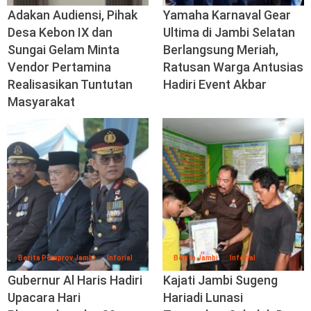
Adakan Audiensi, Pihak
Yamaha Karnaval Gear
Desa Kebon IX dan
Ultima di Jambi Selatan
Sungai Gelam Minta
Berlangsung Meriah,
Vendor Pertamina
Ratusan Warga Antusias
Realisasikan Tuntutan
Hadiri Event Akbar
Masyarakat
Berita Pemprov Jambi
Inforial
Berita Jambi
Inforial
Gubernur Al Haris Hadiri
Kajati Jambi Sugeng
Upacara Hari
Hariadi Lunasi