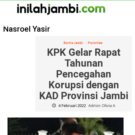
Skip
to
content
Primary
Menu
Nasroel Yasir
Berita Jambi
Peristiwa
KPK Gelar Rapat
Tahunan
Pencegahan
Korupsi dengan
KAD Provinsi Jambi
4 Februari 2022
Admin: Olivia A