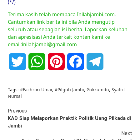
(*/)
Terima kasih telah membaca Inilahjambi.com.
Cantumkan link berita ini bila Anda mengutip
seluruh atau sebagian isi berita. Laporkan keluhan
dan apresisasi Anda terkait konten kami ke
email:inilahjambi@gmail.com
Twitter
WhatsApp
Pinterest
Facebook
Telegram
Tags:
#Fachrori Umar
,
#Pilgub Jambi
,
Gakkumdu
,
Syafril
Nursal
Continue
Previous
KAD Siap Melaporkan Praktik Politik Uang Pilkada di
Reading
Jambi
Next