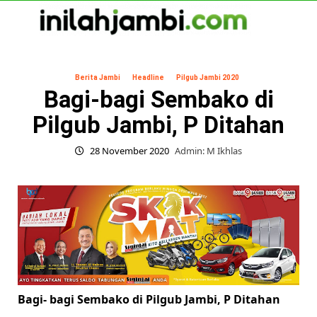
Skip
to
content
Primary
Menu
Berita Jambi
Headline
Pilgub Jambi 2020
Bagi-bagi Sembako di
Pilgub Jambi, P Ditahan
28 November 2020
Admin: M Ikhlas
Bagi- bagi Sembako di Pilgub Jambi, P Ditahan