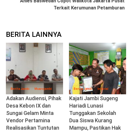
Anies Baswedan Copot Walikota Jakarta Pusat
Terkait Kerumunan Petamburan
BERITA LAINNYA
Berita Jambi
Muarojambi
Berita Jambi
Inforial
Adakan Audiensi, Pihak
Kajati Jambi Sugeng
Desa Kebon IX dan
Hariadi Lunasi
Sungai Gelam Minta
Tunggakan Sekolah
Vendor Pertamina
Dua Siswa Kurang
Realisasikan Tuntutan
Mampu, Pastikan Hak