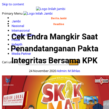
Skip to content
Primary Menu
Berita Jambi
Jambi
Headline
Nasional
Internasional
Cek Endra Mangkir Saat
Khazanah Islam
Politik
Indepth
Penandatanganan Pakta
Foto
Media Partner
Integritas Bersama KPK
Cari untuk:
24 November 2020
Admin: M Ikhlas