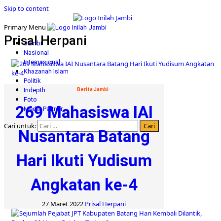
Skip to content
Primary Menu
Prisal Herpani
Jambi
Nasional
Internasional
Khazanah Islam
Politik
Indepth
Berita Jambi
Foto
269 Mahasiswa IAI
Media Partner
Cari untuk:
Nusantara Batang
Hari Ikuti Yudisum
Angkatan ke-4
27 Maret 2022
Prisal Herpani