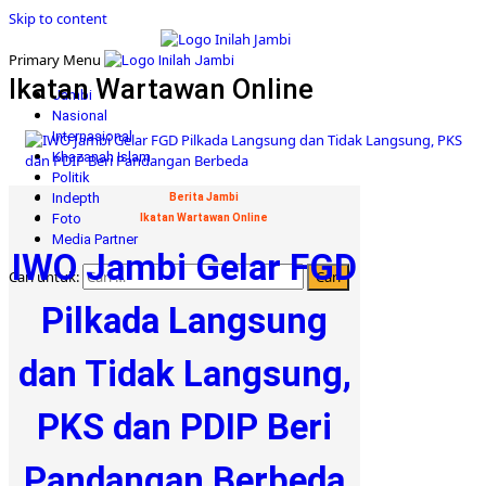
Skip to content
Primary Menu
Ikatan Wartawan Online
Jambi
Nasional
Internasional
Khazanah Islam
Politik
Indepth
Berita Jambi
Foto
Ikatan Wartawan Online
Media Partner
IWO Jambi Gelar FGD
Cari untuk:
Pilkada Langsung
dan Tidak Langsung,
PKS dan PDIP Beri
Pandangan Berbeda