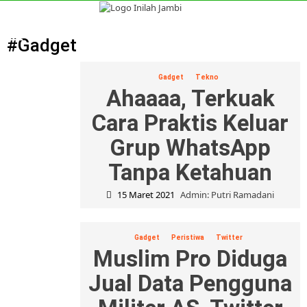
Skip
to
Primary
content
Menu
#Gadget
Gadget
Tekno
Ahaaaa, Terkuak
Cara Praktis Keluar
Grup WhatsApp
Tanpa Ketahuan
15 Maret 2021
Admin: Putri Ramadani
Gadget
Peristiwa
Twitter
Muslim Pro Diduga
Jual Data Pengguna