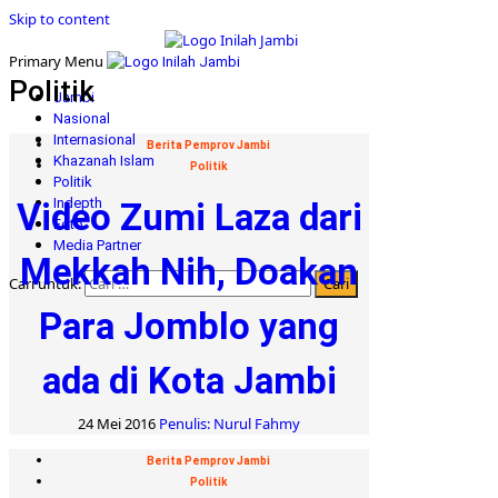
Skip to content
Primary Menu
Politik
Jambi
Nasional
Internasional
Berita Pemprov Jambi
Khazanah Islam
Politik
Politik
Indepth
Video Zumi Laza dari
Foto
Media Partner
Mekkah Nih, Doakan
Cari untuk:
Para Jomblo yang
ada di Kota Jambi
24 Mei 2016
Penulis: Nurul Fahmy
Berita Pemprov Jambi
Politik