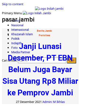
Skip to content
Primary Menu
pasar jambi
Jambi
Nasional
Internasional
Berita Jambi
Khazanah Islam
Peristiwa
Politik
Indepth
Janji Lunasi
Foto
Media Partner
Desember, PT EBN
Cari untuk:
Belum Juga Bayar
Sisa Utang Rp8 Miliar
ke Pemprov Jambi
27 Desember 2021
Admin: M Ikhlas